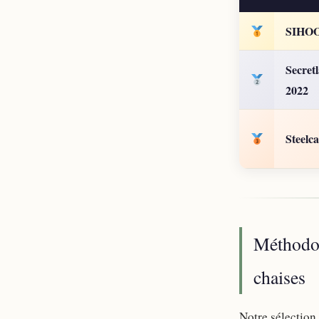
SIHO
Secret
2022
Steelc
Méthodol
chaises
Notre sélection