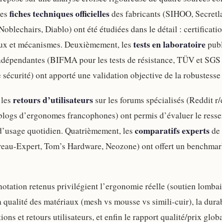
fiches techniques officielles
les
des fabricants (SIHOO, Secretla
Noblechairs, Diablo) ont été étudiées dans le détail : certificati
tests en laboratoire
aux et mécanismes. Deuxièmement, les
publ
ndépendantes (BIFMA pour les tests de résistance, TÜV et SGS 
e sécurité) ont apporté une validation objective de la robustesse 
retours d’utilisateurs
 les
sur les forums spécialisés (Reddit r
 blogs d’ergonomes francophones) ont permis d’évaluer le ressen
comparatifs experts
d’usage quotidien. Quatrièmement, les
de 
reau-Expert, Tom’s Hardware, Neozone) ont offert un benchma
.
 notation retenus privilégient l’ergonomie réelle (soutien lomba
a qualité des matériaux (mesh vs mousse vs simili-cuir), la dura
tions et retours utilisateurs, et enfin le rapport qualité/prix glob