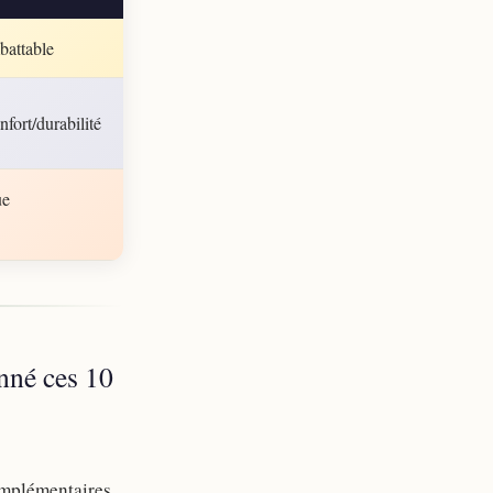
battable
fort/durabilité
ue
nné ces 10
omplémentaires.