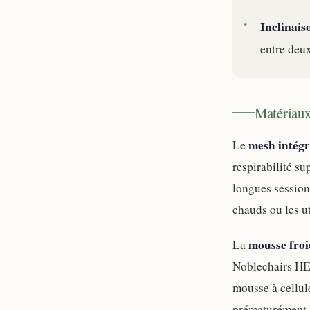
Inclinais
entre deux
Matériaux
mesh intégr
Le
respirabilité su
longues session
chauds ou les ut
mousse froi
La
Noblechairs HER
mousse à cellule
prématurément. 