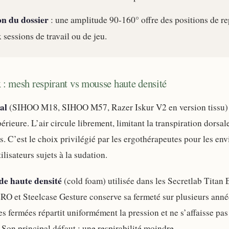
on du dossier
: une amplitude 90-160° offre des positions de re
 sessions de travail ou de jeu.
 : mesh respirant vs mousse haute densité
al
(SIHOO M18, SIHOO M57, Razer Iskur V2 en version tissu) 
périeure. L’air circule librement, limitant la transpiration dorsal
s. C’est le choix privilégié par les ergothérapeutes pour les e
ilisateurs sujets à la sudation.
de haute densité
(cold foam) utilisée dans les Secretlab Titan 
O et Steelcase Gesture conserve sa fermeté sur plusieurs anné
s fermées répartit uniformément la pression et ne s’affaisse pas
Son principal défaut : une respirabilité moindre.