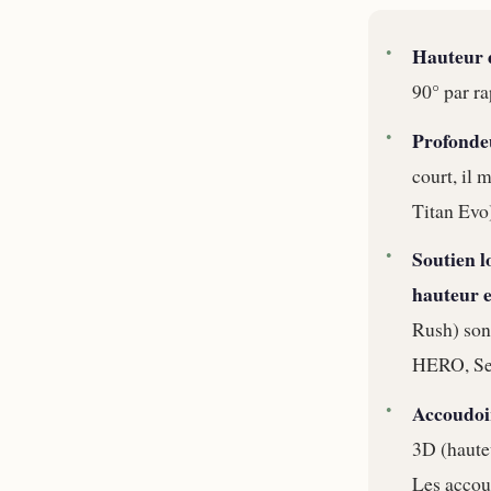
Hauteur d
90° par ra
Profondeu
court, il 
Titan Evo)
Soutien 
hauteur e
Rush) son
HERO, Sec
Accoudoi
3D (hauteu
Les accou