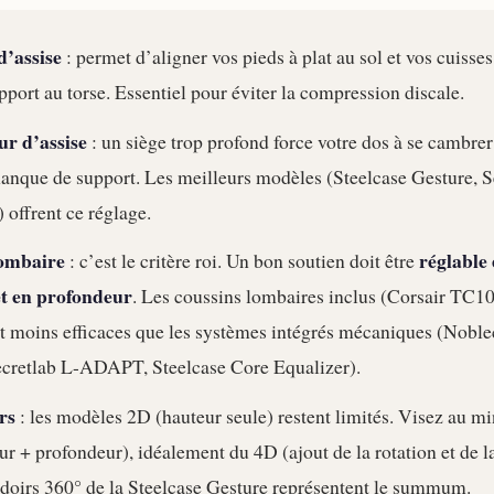
’assise
: permet d’aligner vos pieds à plat au sol et vos cuisse
pport au torse. Essentiel pour éviter la compression discale.
r d’assise
: un siège trop profond force votre dos à se cambrer 
manque de support. Les meilleurs modèles (Steelcase Gesture, S
 offrent ce réglage.
lombaire
réglable
: c’est le critère roi. Un bon soutien doit être
t en profondeur
. Les coussins lombaires inclus (Corsair TC1
t moins efficaces que les systèmes intégrés mécaniques (Noble
retlab L-ADAPT, Steelcase Core Equalizer).
rs
: les modèles 2D (hauteur seule) restent limités. Visez au 
r + profondeur), idéalement du 4D (ajout de la rotation et de la
doirs 360° de la Steelcase Gesture représentent le summum.