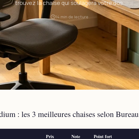
trouvez la chaise qui soulagera votre dos.
14 min de lecture
rsales liées au travail prolongé en position assise concernent a
fs français. Face à ce constat, le choix d’une assise adaptée n’e
ité. Bureausanté a analysé, décortiqué et comparé les 10 meille
 gaming du marché pour vous permettre de trouver celle qui tr
dium : les 3 meilleures chaises selon Bureau
Prix
Note
Point fort