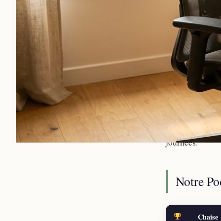
Les douleurs do
de 60 % des acti
mais une nécess
ergonomiques et
journées.
Notre Po
Chaise