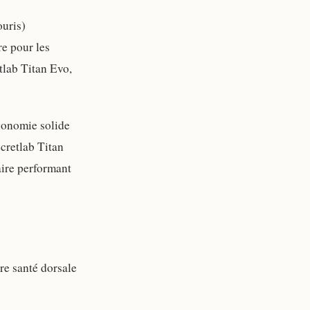
ouris)
re pour les
etlab Titan Evo,
gonomie solide
cretlab Titan
aire performant
re santé dorsale