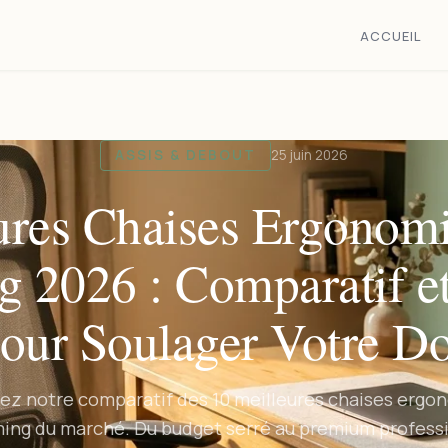
ACCUEIL
ASSIS & DEBOUT
25 juin 2026
ures Chaises Ergonomi
 2026 : Comparatif e
our Soulager Votre D
ez notre comparatif des 10 meilleures chaises ergo
ing du marché. Du budget serré au premium profess