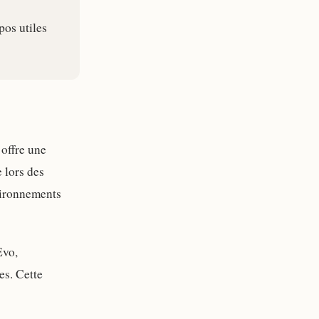
pos utiles
offre une
e lors des
nvironnements
Evo,
es. Cette