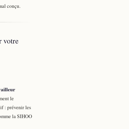
mal conçu.
r votre
vailleur
ment le
if : prévenir les
e comme la SIHOO