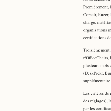
Premièrement, 
Corsair, Razer, 
charge, matéri
organisations i
certifications d
Troisièmement,
r/OfficeChairs,
plusieurs mois 
(DeskPickr, Bu
supplémentaire
Les critères de
des réglages), l
par les certifica