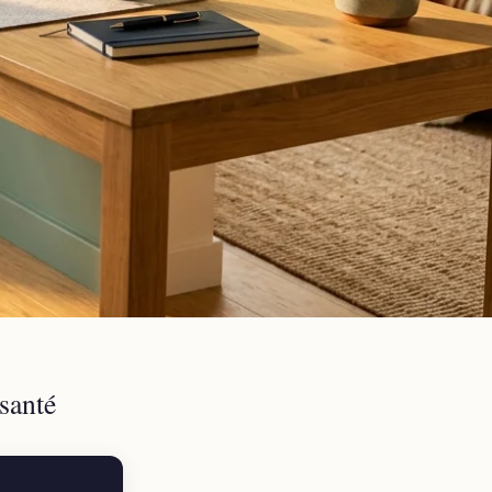
ujourd’hui plus
st plus un luxe
ures chaises
ansformera vos
santé