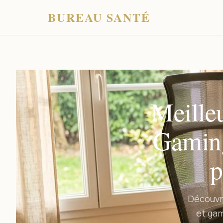
BUREAU SANTÉ
Meille
Gaming
p
Découvr
et gam