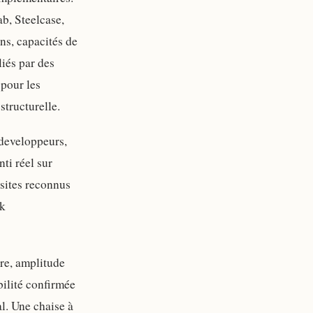
b, Steelcase,
ons, capacités de
iés par des
pour les
structurelle.
/developpeurs,
ti réel sur
sites reconnus
rk
ire, amplitude
bilité confirmée
al. Une chaise à