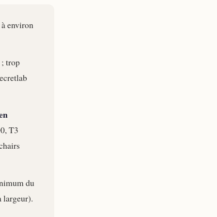
s à environ
; trop
ecretlab
 en
00, T3
chairs
minimum du
 largeur).